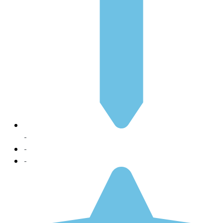
-
-
-