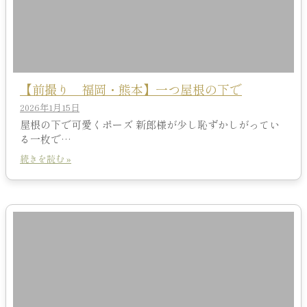
【前撮り 福岡・熊本】一つ屋根の下で
2026年1月15日
屋根の下で可愛くポーズ 新郎様が少し恥ずかしがってい
る一枚で…
続きを読む »