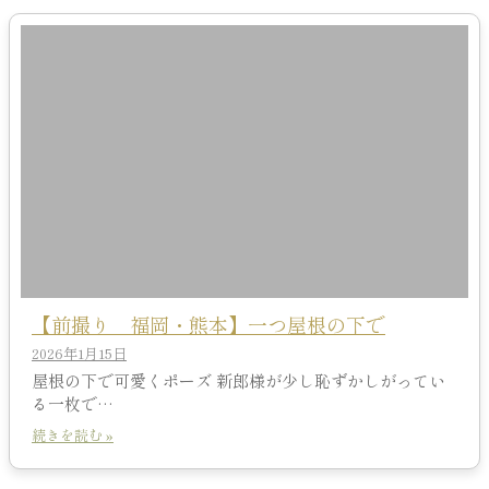
【前撮り 福岡・熊本】一つ屋根の下で
2026年1月15日
屋根の下で可愛くポーズ 新郎様が少し恥ずかしがってい
る一枚で…
続きを読む »