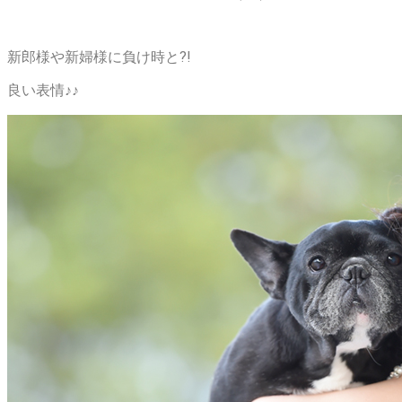
新郎様や新婦様に負け時と?!
良い表情♪♪