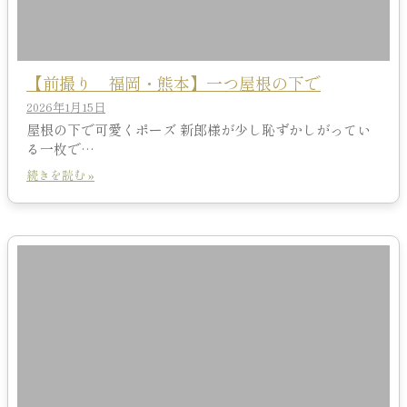
【前撮り 福岡・熊本】一つ屋根の下で
2026年1月15日
屋根の下で可愛くポーズ 新郎様が少し恥ずかしがってい
る一枚で…
続きを読む »