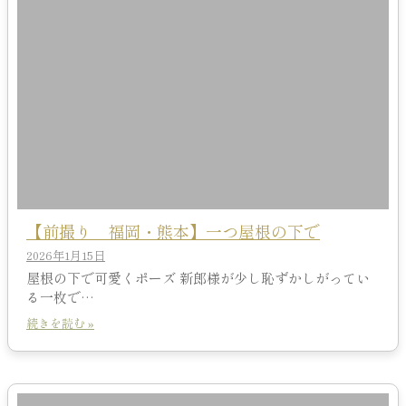
【前撮り 福岡・熊本】一つ屋根の下で
2026年1月15日
屋根の下で可愛くポーズ 新郎様が少し恥ずかしがってい
る一枚で…
続きを読む »