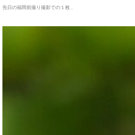
先日の福岡前撮り撮影での１枚…