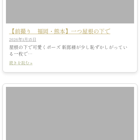
【前撮り 福岡・熊本】一つ屋根の下で
2026年1月15日
屋根の下で可愛くポーズ 新郎様が少し恥ずかしがってい
る一枚で…
続きを読む »