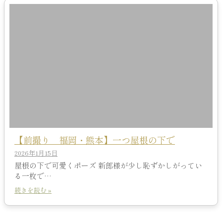
【前撮り 福岡・熊本】一つ屋根の下で
2026年1月15日
屋根の下で可愛くポーズ 新郎様が少し恥ずかしがってい
る一枚で…
続きを読む »