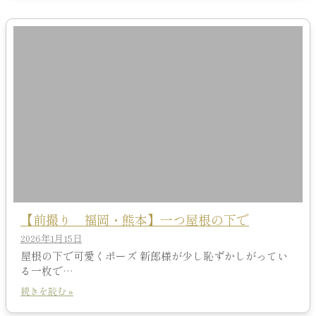
【前撮り 福岡・熊本】一つ屋根の下で
2026年1月15日
屋根の下で可愛くポーズ 新郎様が少し恥ずかしがってい
る一枚で…
続きを読む »