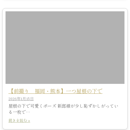
【前撮り 福岡・熊本】一つ屋根の下で
2026年1月15日
屋根の下で可愛くポーズ 新郎様が少し恥ずかしがってい
る一枚で…
続きを読む »