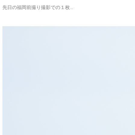
先日の福岡前撮り撮影での１枚…