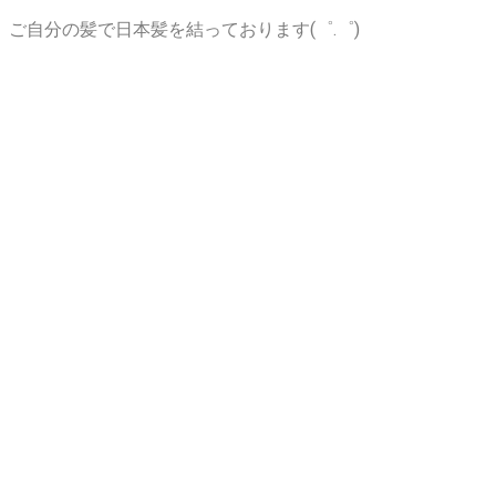
ご自分の髪で日本髪を結っております(゜.゜)