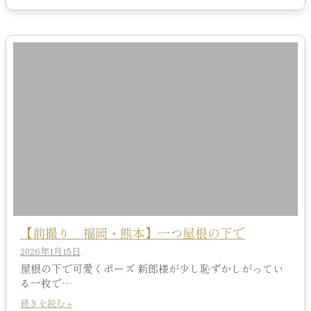
【前撮り 福岡・熊本】一つ屋根の下で
2026年1月15日
屋根の下で可愛くポーズ 新郎様が少し恥ずかしがってい
る一枚で…
続きを読む »