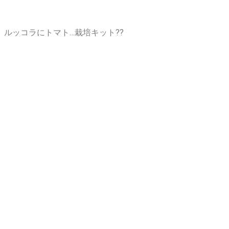
ルッコラにトマト…栽培キット??