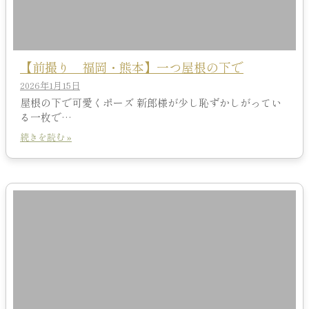
【前撮り 福岡・熊本】一つ屋根の下で
2026年1月15日
屋根の下で可愛くポーズ 新郎様が少し恥ずかしがってい
る一枚で…
続きを読む »