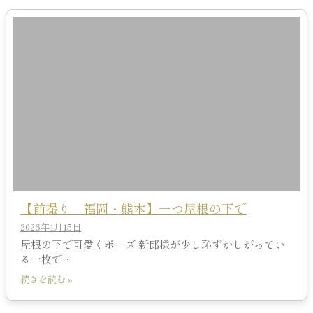
【前撮り 福岡・熊本】一つ屋根の下で
2026年1月15日
屋根の下で可愛くポーズ 新郎様が少し恥ずかしがってい
る一枚で…
続きを読む »