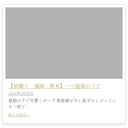
【前撮り 福岡・熊本】一つ屋根の下で
2026年1月15日
屋根の下で可愛くポーズ 新郎様が少し恥ずかしがってい
る一枚で…
続きを読む »