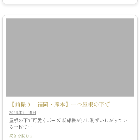
【前撮り 福岡・熊本】一つ屋根の下で
2026年1月15日
屋根の下で可愛くポーズ 新郎様が少し恥ずかしがってい
る一枚で…
続きを読む »