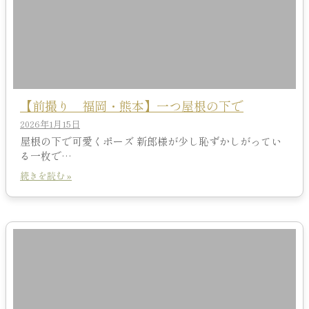
【前撮り 福岡・熊本】一つ屋根の下で
2026年1月15日
屋根の下で可愛くポーズ 新郎様が少し恥ずかしがってい
る一枚で…
続きを読む »