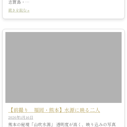
志賀島・…
続きを読む »
【前撮り 福岡・熊本】水源に映る二人
2026年1月16日
熊本の秘境「山吹水源」 透明度が高く、映り込みの写真