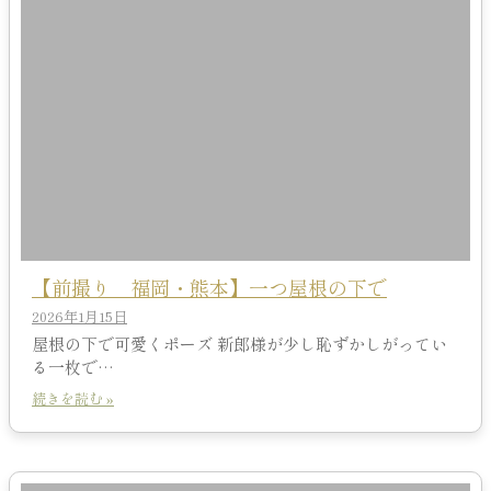
【前撮り 福岡・熊本】一つ屋根の下で
2026年1月15日
屋根の下で可愛くポーズ 新郎様が少し恥ずかしがってい
る一枚で…
続きを読む »