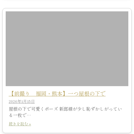
【前撮り 福岡・熊本】一つ屋根の下で
2026年1月15日
屋根の下で可愛くポーズ 新郎様が少し恥ずかしがってい
る一枚で…
続きを読む »