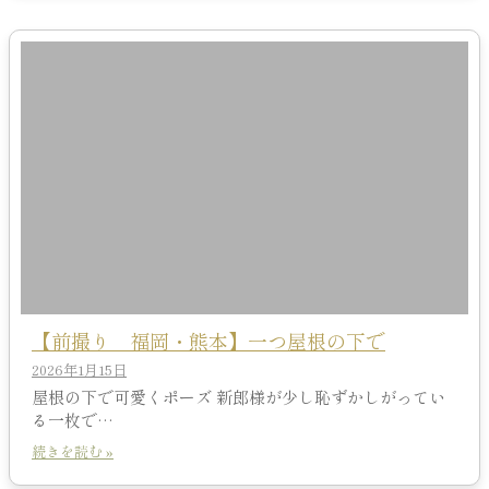
【前撮り 福岡・熊本】一つ屋根の下で
2026年1月15日
屋根の下で可愛くポーズ 新郎様が少し恥ずかしがってい
る一枚で…
続きを読む »