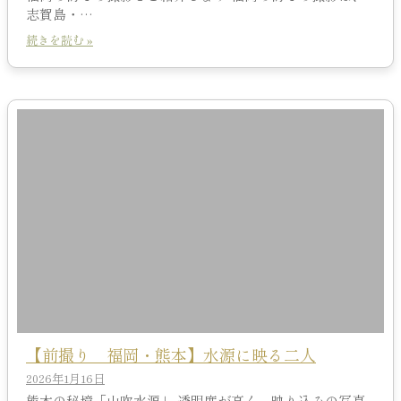
志賀島・…
続きを読む »
【前撮り 福岡・熊本】水源に映る二人
2026年1月16日
熊本の秘境「山吹水源」 透明度が高く、映り込みの写真