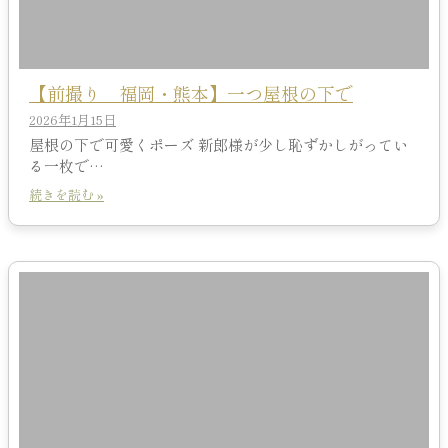
【前撮り 福岡・熊本】一つ屋根の下で
2026年1月15日
屋根の下で可愛くポーズ 新郎様が少し恥ずかしがってい
る一枚で…
続きを読む »